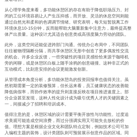
从心理学角度来看，多功能休憩区的存在有助于降低职场压力。封
闭的工位环境容易让人产生压抑感，而开放、灵活的休息空间则能
通过自然光和柔和的色调调节情绪。研究表明，每天短暂脱离工作
环境休息10-15分钟，反而能帮助大脑重新集中注意力，最终提高整
体产出质量。这种设计尤其适合创意类或高强度脑力劳动的团队。
此外，这类空间还能促进跨部门沟通。传统办公布局中，不同团队
往往被物理隔断分隔，而共享休憩区无形中创造了更多偶发性交流
的机会。许多企业反馈，一些突破性的项目灵感恰恰来源于咖啡机
旁的闲聊，或是休憩区白板上随手涂鸦的创意碰撞。这种非正式的
互动模式，比刻意安排的会议更能激发创新。
从管理成本角度分析，多功能休憩岛的投资回报率也值得关注。虽
然初期需要一定的装修预算，但长远来看，员工健康状态的改善能
降低病假率，而协作效率的提升则直接反映在项目推进速度上。部
分企业甚至发现，这种人性化设计成为吸引优秀人才的关键因素之
一，间接减少了招聘和培训成本。
值得注意的是，休憩区域的设计需要平衡开放性与功能性。过度追
求美观可能造成空间浪费，而过分强调实用又可能失去放松的价
值。理想方案是根据企业文化和团队特点定制，例如技术公司可加
入编程主题的装饰，设计类团队则可预留展示创意作品的区域。同