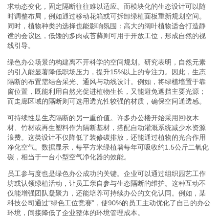
求动态变化，固定隔断往往难以适应。而模块化的生态设计可以随
时调整布局，例如通过移动花箱或可拆卸绿植面板重新规划空间。
同时，植物种类的选择也能影响氛围：高大的阔叶植物适合打造静
谧的会议区，低矮的多肉或苔藓则可用于开放工位，形成自然的视
线引导。
绿色办公场景的构建离不开科学的空间规划。研究表明，自然元素
的引入能显著降低职场压力，提升15%以上的专注力。因此，生态
隔断的布置需结合采光、通风与动线设计。例如，将绿植墙置于靠
窗位置，既能利用自然光促进植物生长，又能避免遮挡主要光源；
而走廊区域的隔断则可选用透光性较强的材质，确保空间通透感。
可持续性是生态隔断的另一重价值。许多办公楼开始采用回收木
材、竹材或再生塑料作为隔断基材，搭配自动灌溉系统减少水资源
浪费。这类设计不仅降低了装修碳排放，还能通过植物的光合作用
净化空气。数据显示，每平方米绿植墙每年可吸收约1.5公斤二氧化
碳，相当于一台小型空气净化器的效能。
员工参与度也是绿色办公成功的关键。企业可以通过组织园艺工作
坊或认领绿植活动，让员工亲自参与生态隔断的维护。这种互动不
仅能增强团队凝聚力，还能培养可持续办公的文化认同。例如，某
科技公司通过“绿色工位竞赛”，使90%的员工主动优化了自己的办公
环境，间接降低了企业整体的环境管理成本。