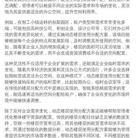
态调配，管理者可以根据不同企业的实际需求和市场的变化，灵活
地为其提供最适合的办公空间，提升空间利用率。
例如，在智工小镇这样的创新园区，租户类型和需求常常变化多
端，可能包括高科技公司、初创企业、设计公司等，它们对办公环
境的需求差异化较大。通过实施动态楼层使用分配方案，该项目能
够根据每个企业的特点和发展阶段，及时调整其所使用的空间。例
如，随着某企业人员的增加或减少，楼层的面积可以灵活缩放，满
足其不断变化的需求，而不会造成资源浪费或不合适的空间配置。
这种灵活性不仅适用于企业扩展的需求，还能满足企业临时需求的
变化。随着共享经济的发展和灵活办公方式的流行，许多企业选择
短期租赁或灵活办公空间。在这种模式下，动态楼层使用分配方案
能够快速响应租户的临时需求，比如短期办公、临时会议室等，这
在传统的楼层分配方式中是难以实现的。智能系统根据需求的变
化，能迅速将适当的空间分配给租户，确保了企业在变化的市场环
境中能够快速调整。
除了应对企业需求变化，动态楼层使用分配方案还能够帮助管理者
优化整体楼宇资源的配置。传统的楼层分配往往缺乏足够的数据支
持，导致一些楼层空置率过高，而其他楼层的租赁需求却供不应
求。而通过智能化的数据分析，动态楼层使用分配方案能够为管理
者提供实时的市场需求数据，帮助其预测不同区域、不同楼层的租